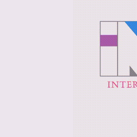
INTERYSCYP
WIEL
ZOSTAŁ STWORZ
SK