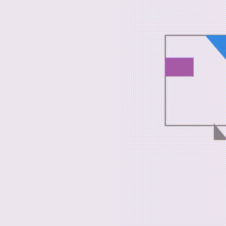
W zglo
dynamik
szybko