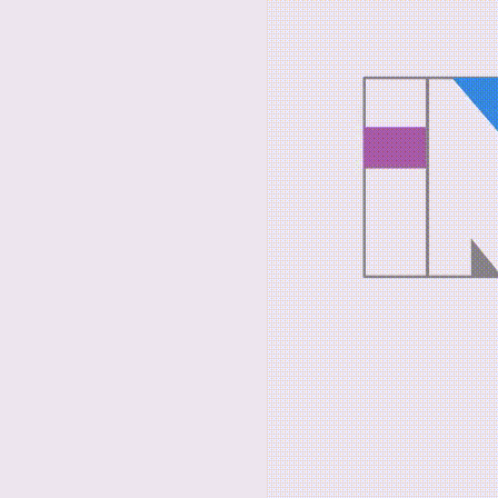
I. KONSERV
RESTAURIERUN
1. Schutz des k